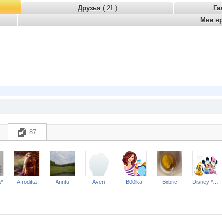
Друзья
( 21 )
Га
Мне н
87
*
Afroditta
Anntu
Averi
B00lka
Bobric
Disney * Hello Kitty * Ferrari