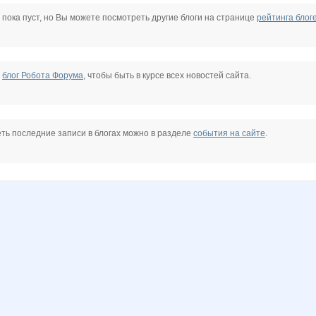
Leonidych_Sad
Lia85
Lonza
Lusien
MamaNT
Mamaya
 пока пуст, но Вы можете посмотреть другие блоги на странице
рейтинга блог
Panfa!
Qlo
Radmira
Shelma-85
Sunny smile
Vick
е
блог Робота Форума
, чтобы быть в курсе всех новостей сайта.
flymash
gardener1975
gorjulval
guv
iolly
kys1977
ть последние записи в блогах можно в разделе
события на сайте
.
e
prostor86
rino4_ka
sofia55
sokolik26
ta_nuha
triniti123
Я
Ботаник-НН
К@мелия
Коряба
Кыся Заина
КИКО
Люлянка