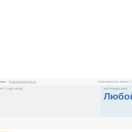
.овь
:
lyubovd.www.nn.ru
пользователь имеет 
е 1 года назад
настоящее имя:
Любов