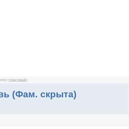
статус
«трастовый»
ь (Фам. скрыта)