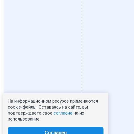
Стильный ребенок
ТКАНИ
На информационном ресурсе применяются
Статистика портрета:
cookie-файлы. Оставаясь на сайте, вы
подтверждаете свое
согласие
на их
сейчас просматривают портрет - 0
использование.
зарегистрированные пользователи
посетившие портрет за 7 дней - 0
Согласен