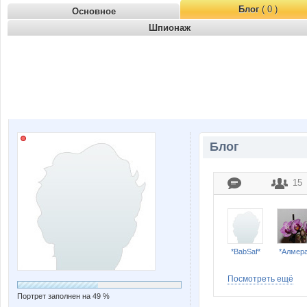
Блог
( 0 )
Основное
Шпионаж
Блог
15
*BabSaf*
*Алмера
Посмотреть ещё
Портрет заполнен на 49 %