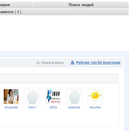
лерея
Поиск людей
равится
( 4 )
Рейтинг топ-50 блоггеров
Dream86
GlerY
IRES
KateHok
KissNet