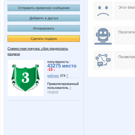
LanaNN
Lenuik
Этот блог
Отправить приватное сообщение
Добавить в друзья
Игнорировать
OGUL
Ocelot
Посетит
Сделать подарок
Совместная покупка: сбор предоплаты,
раздачи
elen76
fisa
Посмотре
популярность:
43275 место
-15 ↓
рейтинг
374
?
miss Kate
or-ang
Привилегированный
пользователь
3
уровня
ольгунчик
АРИСИ